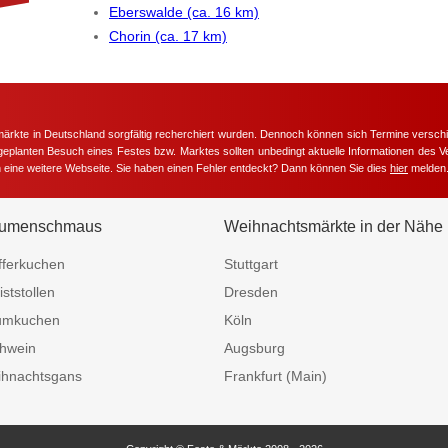
Eberswalde (ca. 16 km)
Chorin (ca. 17 km)
märkte in Deutschland sorgfältig recherchiert wurden. Dennoch können sich Termine versc
m geplanten Besuch eines Festes bzw. Marktes sollten unbedingt aktuelle Informationen des Ve
h eine weitere Webseite. Sie haben einen Fehler entdeckt? Dann können Sie dies
hier
melden
umenschmaus
Weihnachtsmärkte in der Nähe
fferkuchen
Stuttgart
iststollen
Dresden
umkuchen
Köln
hwein
Augsburg
hnachtsgans
Frankfurt (Main)