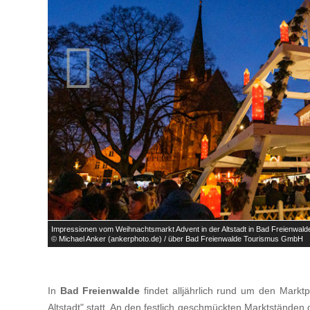

Impressionen vom Weihnachtsmarkt Advent in der Altstadt in Bad Freienwald
© Michael Anker (ankerphoto.de) / über Bad Freienwalde Tourismus GmbH
In
Bad Freienwalde
findet alljährlich rund um den Markt
Altstadt" statt. An den festlich geschmückten Marktstände