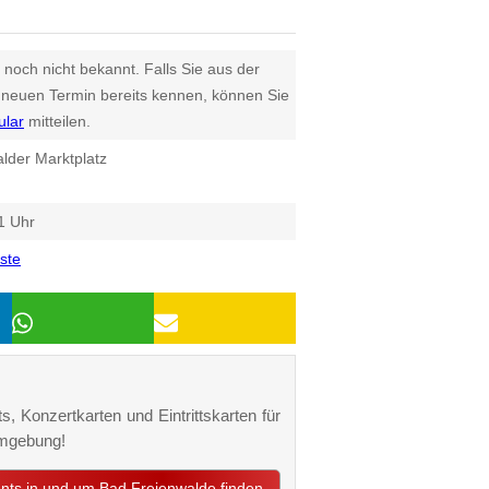
 noch nicht bekannt. Falls Sie aus der
euen Termin bereits kennen, können Sie
ular
mitteilen.
lder Marktplatz
1 Uhr
ste
s, Konzertkarten und Eintrittskarten für
Umgebung!
ents in und um Bad Freienwalde finden