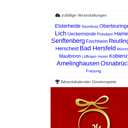
zufällige Veranstaltungen
Elsterheide
Oberteuring
Naumburg
Lich
Hame
Ueckermünde
Potsdam
Senftenberg
Reutlin
Forchheim
Bad Hersfeld
Herscheid
Münch
Koblenz
Maulbronn
Löffingen
Hamm
Amelinghausen
Osnabrüc
Freyung
Adventskalender Gewinnspiele