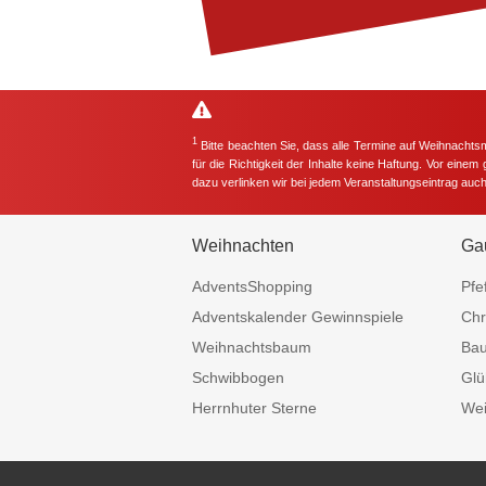
1
Bitte beachten Sie, dass alle Termine auf Weihnachts
für die Richtigkeit der Inhalte keine Haftung. Vor eine
dazu verlinken wir bei jedem Veranstaltungseintrag auc
Weihnachten
Ga
AdventsShopping
Pfe
Adventskalender Gewinnspiele
Chr
Weihnachtsbaum
Ba
Schwibbogen
Glü
Herrnhuter Sterne
Wei