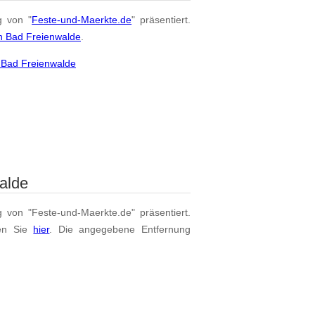
g von "
Feste-und-Maerkte.de
" präsentiert.
n Bad Freienwalde
.
 Bad Freienwalde
alde
g von "Feste-und-Maerkte.de" präsentiert.
en Sie
hier
. Die angegebene Entfernung