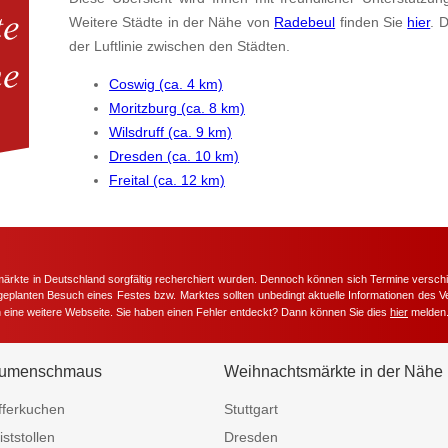
Weitere Städte in der Nähe von
Radebeul
finden Sie
hier
. 
der Luftlinie zwischen den Städten.
Coswig (ca. 4 km)
Moritzburg (ca. 8 km)
Wilsdruff (ca. 9 km)
Dresden (ca. 10 km)
Freital (ca. 12 km)
märkte in Deutschland sorgfältig recherchiert wurden. Dennoch können sich Termine versc
m geplanten Besuch eines Festes bzw. Marktes sollten unbedingt aktuelle Informationen des Ve
h eine weitere Webseite. Sie haben einen Fehler entdeckt? Dann können Sie dies
hier
melden
umenschmaus
Weihnachtsmärkte in der Nähe
fferkuchen
Stuttgart
iststollen
Dresden