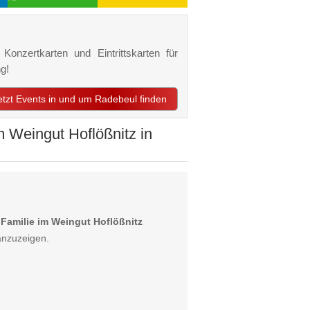
Konzertkarten und Eintrittskarten für
g!
etzt Events in und um Radebeul finden
 Weingut Hoflößnitz in
Familie im Weingut Hoflößnitz
anzuzeigen.