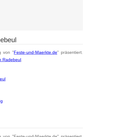
debeul
g von "
Feste-und-Maerkte.de
" präsentiert.
on Radebeul
.
eul
ig
g von "Feste-und-Maerkte.de" präsentiert.