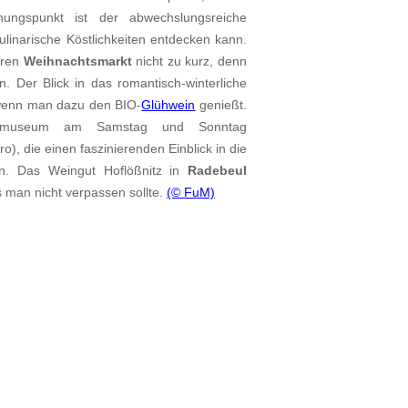
ungspunkt ist der abwechslungsreiche
linarische Köstlichkeiten entdecken kann.
eren
Weihnachtsmarkt
nicht zu kurz, denn
 Der Blick in das romantisch-winterliche
, wenn man dazu den BIO-
Glühwein
genießt.
baumuseum am Samstag und Sonntag
), die einen faszinierenden Einblick in die
en. Das Weingut Hoflößnitz in
Radebeul
s man nicht verpassen sollte.
(© FuM)