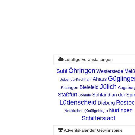
zufällige Veranstaltungen
Öhringen
Suhl
Westerstede
Mei
Güglinge
Ahaus
Doberlug-Kirchhain
Jülich
Bielefeld
Kitzingen
Augsbur
Staßfurt
Sohland an der Spr
Bohmte
Lüdenscheid
Rostoc
Dieburg
Nürtingen
Neukirchen (Knüllgebirge)
Schifferstadt
Adventskalender Gewinnspiele