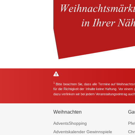
1
Bitte beachten Sie, dass alle Termine auf Weihnachts
für die Richtigkeit der Inhalte keine Haftung. Vor eine
dazu verlinken wir bei jedem Veranstaltungseintrag auc
Weihnachten
Ga
AdventsShopping
Pfe
Adventskalender Gewinnspiele
Chr