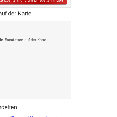
tzt Events in und um Emsdetten finden
uf der Karte
in Emsdetten
auf der Karte
sdetten