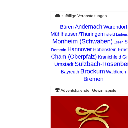
zufällige Veranstaltungen
Andernach
Büren
Warendorf
Mühlhausen/Thüringen
Ilsfeld
Lüdens
Monheim (Schwaben)
S
Essen
Hannover
Hohenstein-Ernst
Demmin
Cham (Oberpfalz)
Gr
Kranichfeld
Sulzbach-Rosenbe
Umstadt
Brockum
Bayreuth
Waldkirch
Bremen
Adventskalender Gewinnspiele