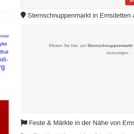
je
Sternschnuppenmarkt in Emsdetten a
cheid
yke
Klicken Sie hier, um
Sternschnuppenmarkt 
thal
anzuzeigen.
oß-
rg
Feste & Märkte in der Nähe von Em