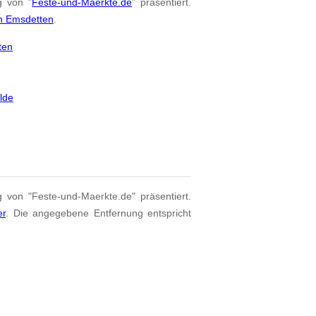
g von "
Feste-und-Maerkte.de
" präsentiert.
on Emsdetten
.
ten
lde
g von "Feste-und-Maerkte.de" präsentiert.
er
. Die angegebene Entfernung entspricht