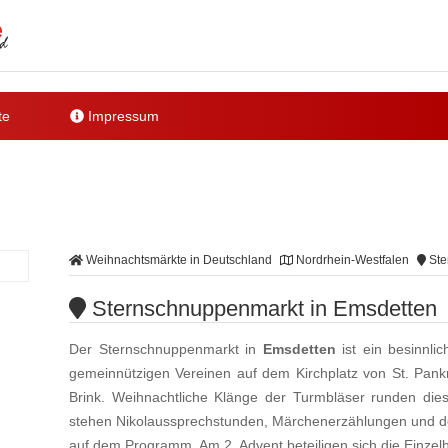
te
Impressum
Weihnachtsmärkte in Deutschland
Nordrhein-Westfalen
Ste
Sternschnuppenmarkt in Emsdetten
Der Sternschnuppenmarkt in
Emsdetten
ist ein besinnli
gemeinnützigen Vereinen auf dem Kirchplatz von St. Pankr
Brink. Weihnachtliche Klänge der Turmbläser runden di
stehen Nikolaussprechstunden, Märchenerzählungen und de
auf dem Programm. Am 2. Advent beteiligen sich die Einzel