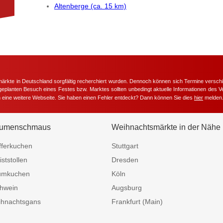
Altenberge (ca. 15 km)
märkte in Deutschland sorgfältig recherchiert wurden. Dennoch können sich Termine versc
m geplanten Besuch eines Festes bzw. Marktes sollten unbedingt aktuelle Informationen des Ve
h eine weitere Webseite. Sie haben einen Fehler entdeckt? Dann können Sie dies
hier
melden
umenschmaus
Weihnachtsmärkte in der Nähe
fferkuchen
Stuttgart
iststollen
Dresden
umkuchen
Köln
hwein
Augsburg
hnachtsgans
Frankfurt (Main)