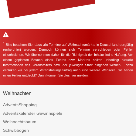
1
Bitte beachten Sie, dass alle Termine auf Weihnachtsmärkte in Deutschland sorgfältig
recherchiert wurden. Dennoch können sich Termine verschieben oder Fehler
einschleichen. Wir übernehmen daher für die Richtigkeit der Inhalte keine Haftung. Vor
einem geplanten Besuch eines Festes bzw. Marktes sollten unbedingt aktuelle
Informationen des Veranstalters bzw. der jeweiligen Stadt eingeholt werden - dazu
verlinken wir bei jedem Veranstaltungseintrag auch eine weitere Webseite. Sie haben
einen Fehler entdeckt? Dann können Sie dies
hier
melden.
Weihnachten
AdventsShopping
Adventskalender Gewinnspiele
Weihnachtsbaum
Schwibbogen