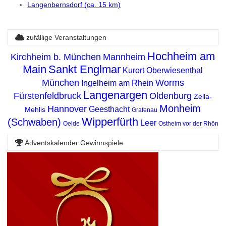
Langenbernsdorf (ca. 15 km)
zufällige Veranstaltungen
Hochheim am
Kirchheim b. München
Mannheim
Main
Sankt Englmar
Kurort Oberwiesenthal
München
Worms
Ingelheim am Rhein
Langenargen
Fürstenfeldbruck
Oldenburg
Zella-
Monheim
Hannover
Geesthacht
Mehlis
Grafenau
Wipperfürth
(Schwaben)
Leer
Oelde
Ostheim vor der Rhön
Adventskalender Gewinnspiele