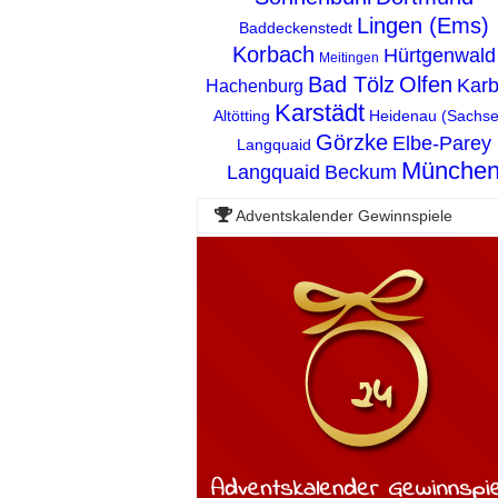
Lingen (Ems)
Baddeckenstedt
Korbach
Hürtgenwald
Meitingen
Bad Tölz
Olfen
Kar
Hachenburg
Karstädt
Altötting
Heidenau (Sachse
Görzke
Elbe-Parey
Langquaid
Münche
Langquaid
Beckum
Adventskalender Gewinnspiele