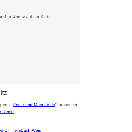
kt in Urmitz
auf der Karte
itz
g von "
Feste-und-Maerkte.de
" präsentiert.
n Urmitz
.
ied OT Heimbach-Weis