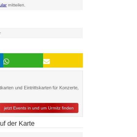
ular
mitteilen.
r
karten und Eintrittskarten für Konzerte,
jetzt Events in und um Urmitz finden
f der Karte