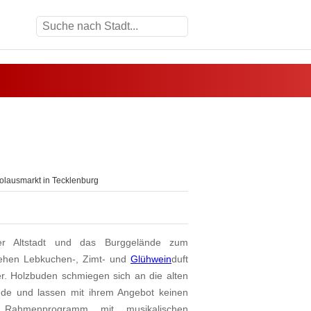
olausmarkt in Tecklenburg
ger Altstadt und das Burggelände zum
ziehen Lebkuchen-, Zimt- und
Glühwein
duft
. Holzbuden schmiegen sich an die alten
nde und lassen mit ihrem Angebot keinen
s Rahmenprogramm mit musikalischen