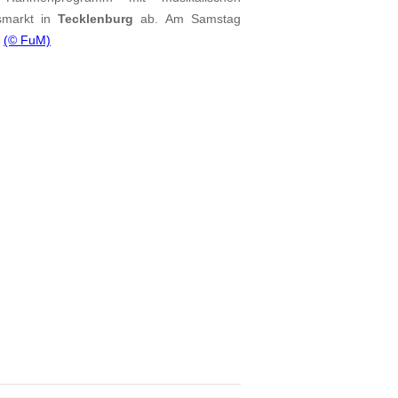
smarkt in
Tecklenburg
ab. Am Samstag
.
(© FuM)