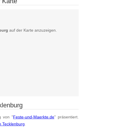
 Karte
burg
auf der Karte anzuzeigen.
klenburg
g von "
Feste-und-Maerkte.de
" präsentiert.
n Tecklenburg
.