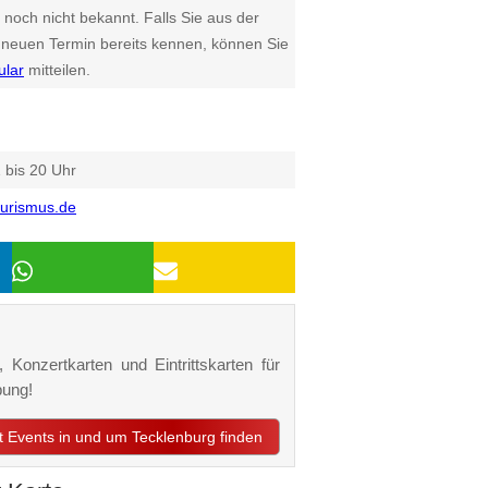
 noch nicht bekannt. Falls Sie aus der
euen Termin bereits kennen, können Sie
ular
mitteilen.
 bis 20 Uhr
ourismus.de
 Konzertkarten und Eintrittskarten für
bung!
zt Events in und um Tecklenburg finden