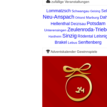
zufällige Veranstaltungen
Lommatzsch
Se
Schwangau
Geising
Neu-Anspach
Da
Marburg
Ortrand
Potsdam
Hellenthal
Deizisau
Zeulenroda-Trie
Unterensingen
Sinzig
Leisni
Rödental
Hardheim
Brakel
Senftenberg
Lebus
Adventskalender Gewinnspiele