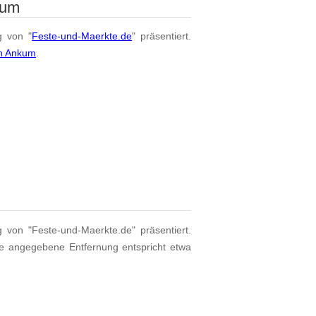
kum
g von "
Feste-und-Maerkte.de
" präsentiert.
on Ankum
.
g von "Feste-und-Maerkte.de" präsentiert.
ie angegebene Entfernung entspricht etwa