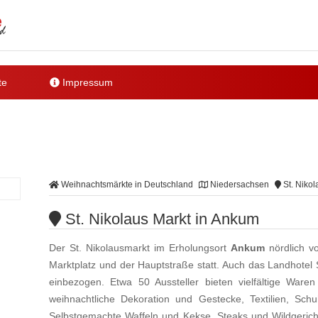
te
Impressum
Weihnachtsmärkte in Deutschland
Niedersachsen
St. Nikol
St. Nikolaus Markt in Ankum
Der St. Nikolausmarkt im Erholungsort
Ankum
nördlich v
Marktplatz und der Hauptstraße statt. Auch das Landhotel 
einbezogen. Etwa 50 Aussteller bieten vielfältige Waren
weihnachtliche Dekoration und Gestecke, Textilien, Sc
Selbstgemachte Waffeln und Kekse, Steaks und Wildgeric