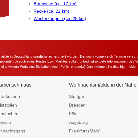
Bramsche (ca. 17 km)
Recke (ca. 22 km)
Westerkappeln (ca. 25 km)
märkte in Deutschland sorgfältig recherchiert wurden. Dennoch können sich Termine versc
m geplanten Besuch eines Festes bzw. Marktes sollten unbedingt aktuelle Informationen des Ve
h eine weitere Webseite. Sie haben einen Fehler entdeckt? Dann können Sie dies
hier
melden
umenschmaus
Weihnachtsmärkte in der Nähe
fferkuchen
Stuttgart
iststollen
Dresden
umkuchen
Köln
hwein
Augsburg
hnachtsgans
Frankfurt (Main)