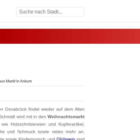
aus Markt in Ankum
on Osnabrück findet wieder auf dem Alten
Schmidt wird mit in den
Weihnachtsmarkt
 wie Holzschnitzereien und Kupferartikel,
huhe und Schmuck sowie vieles mehr an.
hte sowie Kinderpunsch und
Glühwein
sind