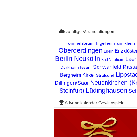
zufällige Veranstaltungen
Pommelsbrunn
Ingelheim am Rhein
Oberderdingen
Enzklöste
Egeln
Berlin Neukölln
Laer
Bad Nauheim
Schwanfeld
Rasta
Dürkheim
Issum
Lippsta
Bergheim
Kirkel
Stralsund
Neuenkirchen (Kr
Dillingen/Saar
Lüdinghausen
Steinfurt)
Se
Adventskalender Gewinnspiele