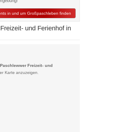
Umgebung!
vents in und um Großpaschleben finden
eizeit- und Ferienhof in
Paschlewwer Freizeit- und
er Karte anzuzeigen.