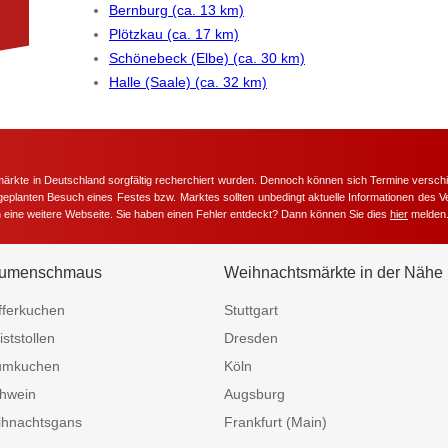
Bernburg (ca. 13 km)
Plötzkau (ca. 17 km)
Schönebeck (Elbe) (ca. 30 km)
Halle (Saale) (ca. 32 km)
märkte in Deutschland sorgfältig recherchiert wurden. Dennoch können sich Termine versc
m geplanten Besuch eines Festes bzw. Marktes sollten unbedingt aktuelle Informationen des Ve
h eine weitere Webseite. Sie haben einen Fehler entdeckt? Dann können Sie dies
hier
melden
umenschmaus
Weihnachtsmärkte in der Nähe
fferkuchen
Stuttgart
iststollen
Dresden
umkuchen
Köln
hwein
Augsburg
hnachtsgans
Frankfurt (Main)