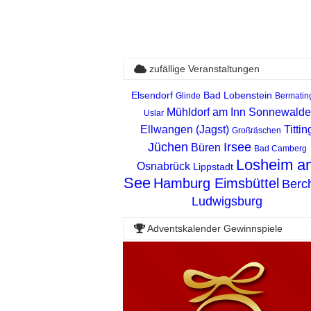
zufällige Veranstaltungen
Elsendorf
Bad Lobenstein
Glinde
Bermatin
Mühldorf am Inn
Sonnewalde
Uslar
Ellwangen (Jagst)
Tittin
Großräschen
Jüchen
Irsee
Büren
Bad Camberg
Losheim a
Osnabrück
Lippstadt
See
Hamburg Eimsbüttel
Berc
Ludwigsburg
Adventskalender Gewinnspiele