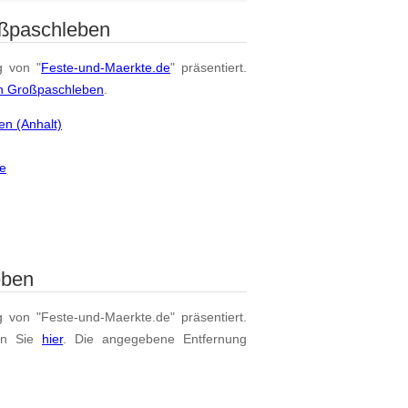
oßpaschleben
g von "
Feste-und-Maerkte.de
" präsentiert.
on Großpaschleben
.
en (Anhalt)
le
eben
g von "Feste-und-Maerkte.de" präsentiert.
en Sie
hier
. Die angegebene Entfernung