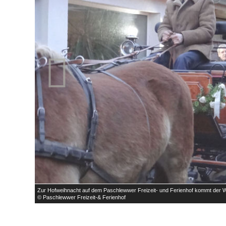

Zur Hofweihnacht auf dem Paschlewwer Freizeit- und Ferienhof kommt der 
© Paschlewwer Freizeit-& Ferienhof