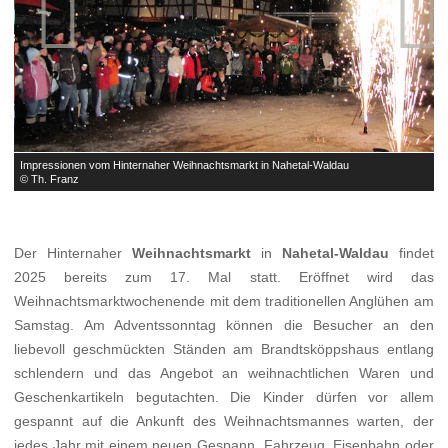


Impressionen vom Hinternaher Weihnachtsmarkt in Nahetal-Waldau
I
© Th. Franz
©
Der Hinternaher
Weihnachtsmarkt
in
Nahetal-Waldau
findet
2025 bereits zum 17. Mal statt. Eröffnet wird das
Weihnachtsmarktwochenende mit dem traditionellen Anglühen am
Samstag. Am Adventssonntag können die Besucher an den
liebevoll geschmückten Ständen am Brandtsköppshaus entlang
schlendern und das Angebot an weihnachtlichen Waren und
Geschenkartikeln begutachten. Die Kinder dürfen vor allem
gespannt auf die Ankunft des Weihnachtsmannes warten, der
jedes Jahr mit einem neuen Gespann, Fahrzeug, Eisenbahn oder