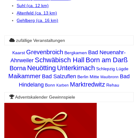
Suhl (ca. 12 km)
Altenfeld (ca. 13 km)
Gehlberg (ca. 16 km)
zufällige Veranstaltungen
Grevenbroich
Bad Neuenahr-
Kaarst
Bergkamen
Schwäbisch Hall
Born am Darß
Ahrweiler
Neuötting
Unterkirnach
Borna
Schlepzig
Lügde
Maikammer
Bad Salzuflen
Bad
Berlin Mitte
Maulbronn
Marktredwitz
Hindelang
Bonn
Rehau
Karben
Adventskalender Gewinnspiele