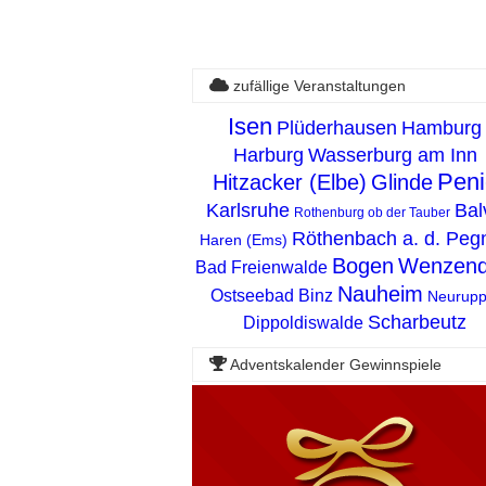
zufällige Veranstaltungen
Isen
Plüderhausen
Hamburg
Harburg
Wasserburg am Inn
Peni
Hitzacker (Elbe)
Glinde
Karlsruhe
Bal
Rothenburg ob der Tauber
Röthenbach a. d. Pegn
Haren (Ems)
Bogen
Wenzend
Bad Freienwalde
Nauheim
Ostseebad Binz
Neurupp
Scharbeutz
Dippoldiswalde
Adventskalender Gewinnspiele