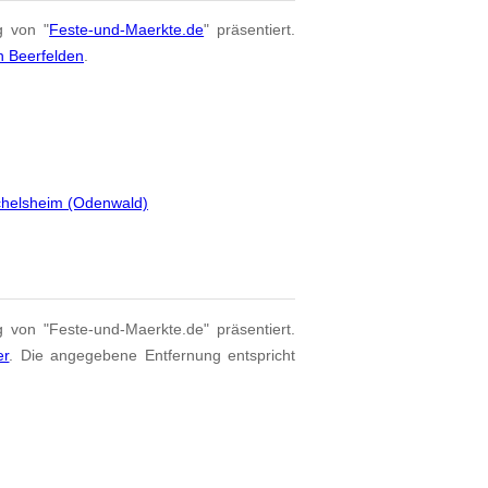
g von "
Feste-und-Maerkte.de
" präsentiert.
n Beerfelden
.
chelsheim (Odenwald)
g von "Feste-und-Maerkte.de" präsentiert.
er
. Die angegebene Entfernung entspricht