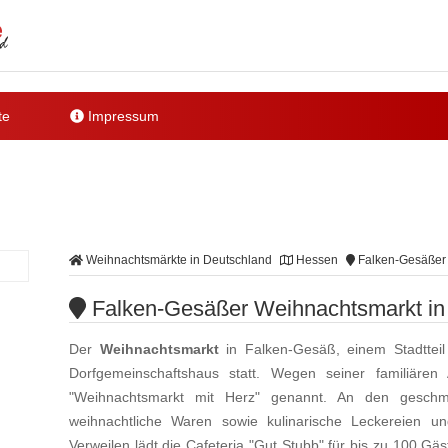
te
Impressum
Weihnachtsmärkte in Deutschland
Hessen
Falken-Gesäßer 
Falken-Gesäßer Weihnachtsmarkt in
Der
Weihnachtsmarkt
in Falken-Gesäß, einem Stadtteil
Dorfgemeinschaftshaus statt. Wegen seiner familiäre
"Weihnachtsmarkt mit Herz" genannt. An den gesch
weihnachtliche Waren sowie kulinarische Leckereien
Verweilen lädt die Cafeteria "Gut Stubb" für bis zu 100 G