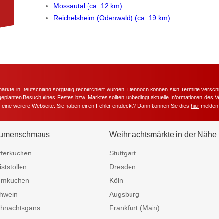
Mossautal (ca. 12 km)
Reichelsheim (Odenwald) (ca. 19 km)
märkte in Deutschland sorgfältig recherchiert wurden. Dennoch können sich Termine versc
m geplanten Besuch eines Festes bzw. Marktes sollten unbedingt aktuelle Informationen des Ve
h eine weitere Webseite. Sie haben einen Fehler entdeckt? Dann können Sie dies
hier
melden
umenschmaus
Weihnachtsmärkte in der Nähe
fferkuchen
Stuttgart
iststollen
Dresden
umkuchen
Köln
hwein
Augsburg
hnachtsgans
Frankfurt (Main)