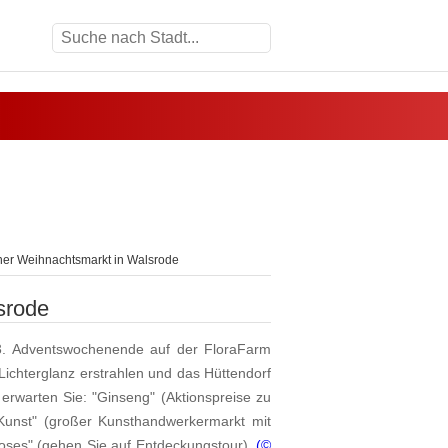
er Weihnachtsmarkt in Walsrode
srode
m 3. Adventswochenende auf der FloraFarm
Lichterglanz erstrahlen und das Hüttendorf
rwarten Sie: "Ginseng" (Aktionspreise zu
unst" (großer Kunsthandwerkermarkt mit
rioses" (gehen Sie auf Entdeckungstour).
(©