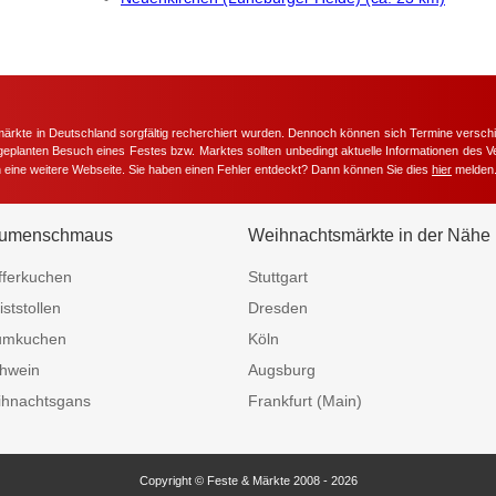
märkte in Deutschland sorgfältig recherchiert wurden. Dennoch können sich Termine versc
m geplanten Besuch eines Festes bzw. Marktes sollten unbedingt aktuelle Informationen des Ve
h eine weitere Webseite. Sie haben einen Fehler entdeckt? Dann können Sie dies
hier
melden
umenschmaus
Weihnachtsmärkte in der Nähe
fferkuchen
Stuttgart
iststollen
Dresden
umkuchen
Köln
hwein
Augsburg
hnachtsgans
Frankfurt (Main)
Copyright © Feste & Märkte 2008 - 2026