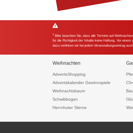
1
Bitte beachten Sie, dass alle Termine auf Weihnachts
für die Richtigkeit der Inhalte keine Haftung. Vor eine
dazu verlinken wir bei jedem Veranstaltungseintrag auc
Weihnachten
Ga
AdventsShopping
Pfe
Adventskalender Gewinnspiele
Chr
Weihnachtsbaum
Ba
Schwibbogen
Glü
Herrnhuter Sterne
Wei