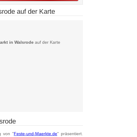
rode auf der Karte
rkt in Walsrode
auf der Karte
srode
g von "
Feste-und-Maerkte.de
" präsentiert.