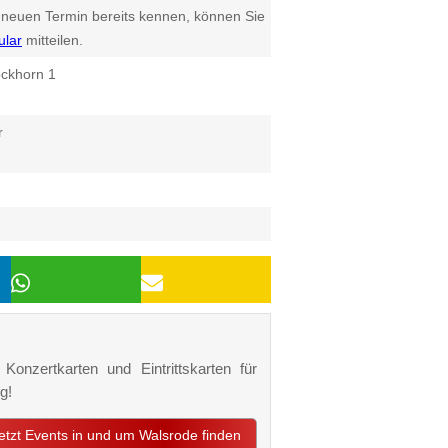
euen Termin bereits kennen, können Sie
ular
mitteilen.
ockhorn 1
r
Konzertkarten und Eintrittskarten für
g!
jetzt Events in und um Walsrode finden