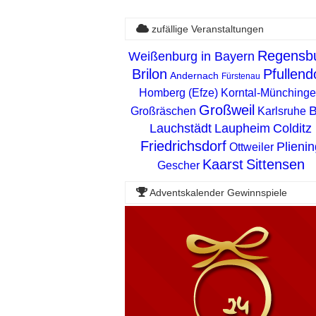
zufällige Veranstaltungen
Regensb
Weißenburg in Bayern
Brilon
Pfullend
Andernach
Fürstenau
Homberg (Efze)
Korntal-Münching
Großweil
Großräschen
Karlsruhe
Lauchstädt
Laupheim
Colditz
Friedrichsdorf
Plienin
Ottweiler
Kaarst
Sittensen
Gescher
Adventskalender Gewinnspiele