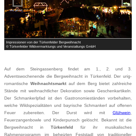
Impressionen von der Türkenfelder Bergweihnacht
I
© Türkenfelder Wildvermarktungs und Veranstaltungs GmbH
©
Auf dem Steingassenberg findet am 1., 2. und 3.
Adventswochenende die Bergweihnacht in Türkenfeld. Der urig-
romantische
Weihnachtsmarkt
auf dem Berg bietet zahlreiche
Stände mit weihnachtlicher Dekoration sowie Geschenkartikeln.
Der Schmankerlpfad ist den Gastronomieständen vorbehalten,
welche Wildspezialitäten und bayrische Schmankerl auf offenen
Feuer zubereiten. Der Durst wird mit
Glühwein
,
Feuerzangenbowle und Kinderpunsch gelöscht. Bekannt ist die
Bergweihnacht in
Türkenfeld
für ihr musikalisches
Rahmenprogramm im beheizten Feststadl von traditioneller