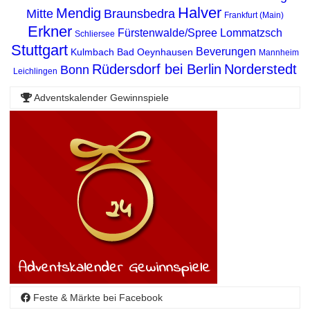
Halver
Mendig
Mitte
Braunsbedra
Frankfurt (Main)
Erkner
Fürstenwalde/Spree
Lommatzsch
Schliersee
Stuttgart
Beverungen
Kulmbach
Bad Oeynhausen
Mannheim
Rüdersdorf bei Berlin
Norderstedt
Bonn
Leichlingen
Adventskalender Gewinnspiele
Feste & Märkte bei Facebook